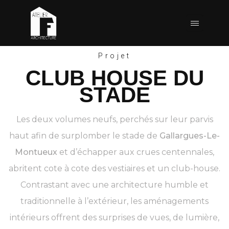
Projet
CLUB HOUSE DU
STADE
Les deux volumes neufs, perchés sur leur parvis
haut afin de surplomber le stade de
Gallargues-Le-
Montueux
et d’échapper aux crues centennales,
abritent cote à cote des vestiaires et un club-house.
Contrastant avec une architecture humble et
traditionnelle à l’extérieur, les aménagements
intérieurs offrent des surprises de vues, de lumière,